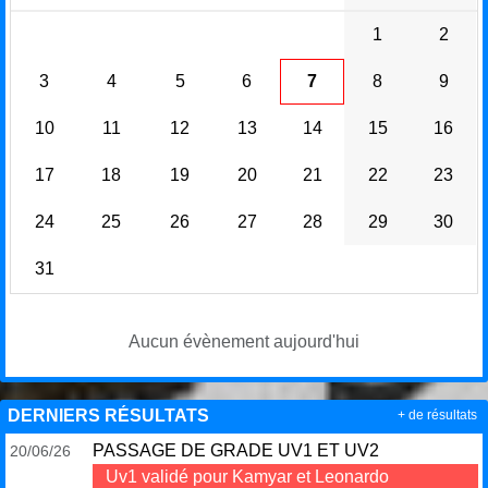
1
2
3
4
5
6
7
8
9
10
11
12
13
14
15
16
17
18
19
20
21
22
23
24
25
26
27
28
29
30
31
Aucun évènement aujourd'hui
DERNIERS RÉSULTATS
+ de résultats
PASSAGE DE GRADE UV1 ET UV2
20/06/26
Uv1 validé pour Kamyar et Leonardo