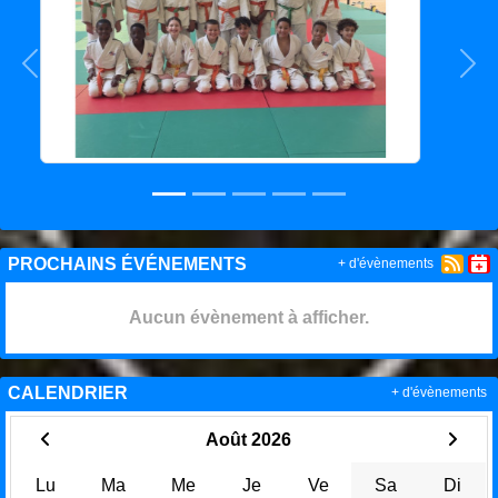
Précedent
Sui
PROCHAINS ÉVÉNEMENTS
+ d'évènements
Aucun évènement à afficher.
CALENDRIER
+ d'évènements
Août 2026
Lu
Ma
Me
Je
Ve
Sa
Di