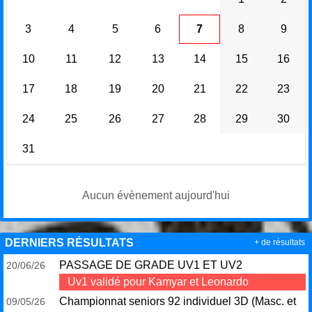
3
4
5
6
7
8
9
10
11
12
13
14
15
16
17
18
19
20
21
22
23
24
25
26
27
28
29
30
31
Aucun évènement aujourd'hui
DERNIERS RÉSULTATS
+ de résultats
PASSAGE DE GRADE UV1 ET UV2
20/06/26
Uv1 validé pour Kamyar et Leonardo
Championnat seniors 92 individuel 3D (Masc. et
09/05/26