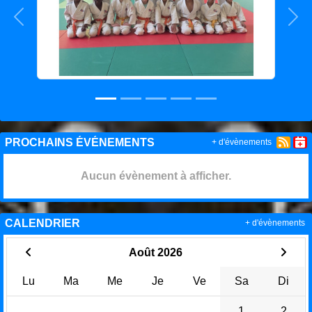
Précedent
Sui
PROCHAINS ÉVÉNEMENTS
+ d'évènements
Aucun évènement à afficher.
CALENDRIER
+ d'évènements
Août 2026
Lu
Ma
Me
Je
Ve
Sa
Di
1
2