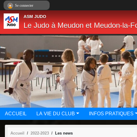
Panneau de gestion des cookies
Se connecter
ASM JUDO
Le Judo à Meudon et Meudon-la-Fo
ACCUEIL
LA VIE DU CLUB
INFOS PRATIQUES
Accueil
2022-2023
Les news