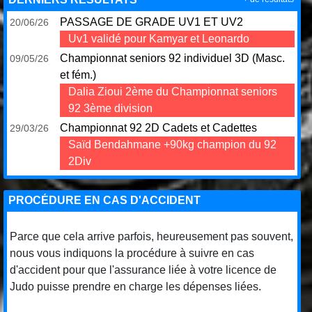
PASSAGE DE GRADE UV1 ET UV2
20/06/26
Uv1 validé pour Kamyar et Leonardo
Championnat seniors 92 individuel 3D (Masc.
09/05/26
et fém.)
Dalia Zioui 2ème du Championnat seniors
92 3ème division
Championnat 92 2D Cadets et Cadettes
29/03/26
Saïd Bendahmane +90kg champion du 92
2Div
PROCÉDURE EN CAS D'ACCIDENT
Parce que cela arrive parfois, heureusement pas souvent,
nous vous indiquons la procédure à suivre en cas
d'accident pour que l'assurance liée à votre licence de
Judo puisse prendre en charge les dépenses liées.