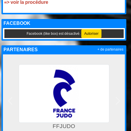
=> voir la procédure
FACEBOOK
Facebook (like box) est désactivé.
Autoriser
PARTENAIRES
+ de partenaires
Précedent
Suivan
Kimonos de judo Fighting Films