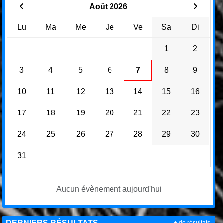
Août 2026
Lu
Ma
Me
Je
Ve
Sa
Di
1
2
3
4
5
6
7
8
9
10
11
12
13
14
15
16
17
18
19
20
21
22
23
24
25
26
27
28
29
30
31
Aucun évènement aujourd'hui
DERNIERS RÉSULTATS
+ de résultats