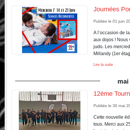
Journées Por
Publiée le
01 juin 2
A l’occasion de 
aux dojos ! Nous 
judo. Les mercredi
Millandy (1er étag
Lire la suite
mai
12ème Tourno
Publiée le
30 mai 2
Cette nouvelle éd
tous. Merci aux 2