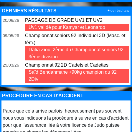
DERNIERS RÉSULTATS
+ de résultats
PASSAGE DE GRADE UV1 ET UV2
20/06/26
Uv1 validé pour Kamyar et Leonardo
Championnat seniors 92 individuel 3D (Masc. et
09/05/26
fém.)
Dalia Zioui 2ème du Championnat seniors 92
3ème division
Championnat 92 2D Cadets et Cadettes
29/03/26
Saïd Bendahmane +90kg champion du 92
2Div
PROCÉDURE EN CAS D'ACCIDENT
Parce que cela arrive parfois, heureusement pas souvent,
nous vous indiquons la procédure à suivre en cas d'accident
pour que l'assurance liée à votre licence de Judo puisse