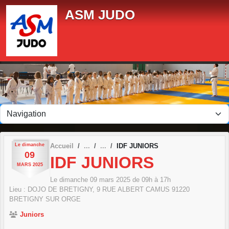
Panneau de gestion des cookies
ASM JUDO
Le
dimanche
Accueil
IDF JUNIORS
09
IDF JUNIORS
MARS
2025
Le
dimanche
09
mars
2025
de 09h à 17h
Lieu :
DOJO DE BRETIGNY, 9 RUE ALBERT CAMUS
91220
BRETIGNY SUR ORGE
Juniors