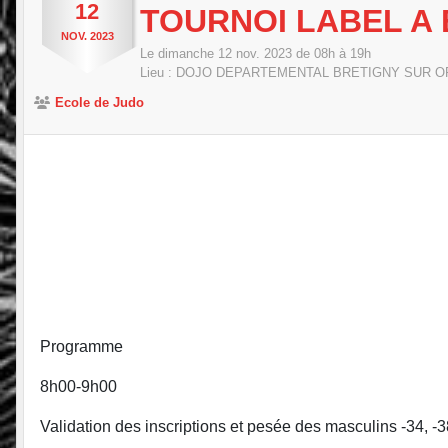
12
TOURNOI LABEL A
NOV.
2023
Le
dimanche
12
nov.
2023
de 08h à 19h
Lieu :
DOJO DEPARTEMENTAL BRETIGNY SUR O
Ecole de Judo
Programme
8h00-9h00
Validation des inscriptions et pesée des masculins -34, -38