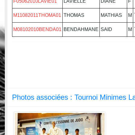
F05062010LAVIE01
LAVIELLE
DIANE
F
M11082011THOMA01
THOMAS
MATHIAS
M
M08102010BENDA01
BENDAHMANE
SAID
M
Photos associées : Tournoi Minimes La