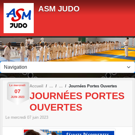
Panneau de gestion des cookies
ASM JUDO
Le
mercredi
Accueil
Journées Portes Ouvertes
07
JOURNÉES PORTES
JUIN
2023
OUVERTES
Le
mercredi
07
juin
2023