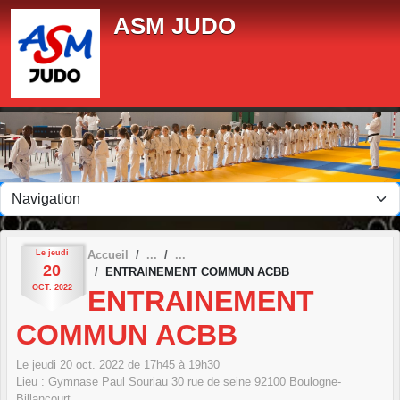
Panneau de gestion des cookies
ASM JUDO
Le
jeudi
Accueil
20
ENTRAINEMENT COMMUN ACBB
OCT.
2022
ENTRAINEMENT
COMMUN ACBB
Le
jeudi
20
oct.
2022
de 17h45 à 19h30
Lieu :
Gymnase Paul Souriau 30 rue de seine
92100
Boulogne-
Billancourt