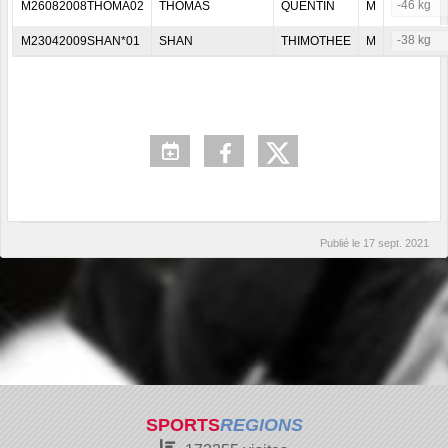
-46 kg
M26082008THOMA02
THOMAS
QUENTIN
M
-38 kg
M23042009SHAN*01
SHAN
THIMOTHEE
M
Publié le
17 sept. 2021
SPORTS
REGIONS