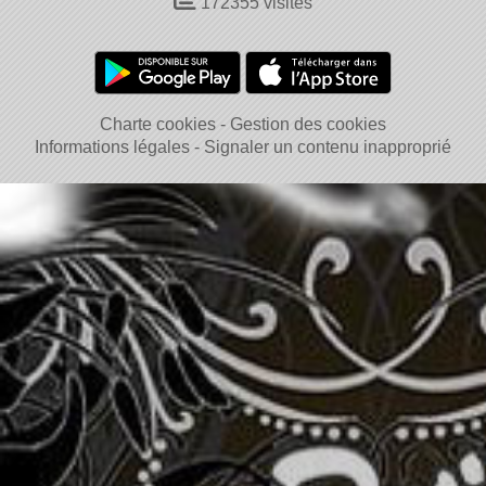
172355
visites
Charte cookies
Gestion des cookies
Informations légales
Signaler un contenu inapproprié