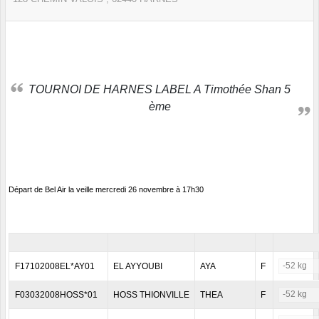
TOURNOI DE HARNES LABEL A Timothée Shan 5
ème
Départ de Bel Air la veille mercredi 26 novembre à 17h30
-52 kg
F17102008EL*AY01
EL AYYOUBI
AYA
F
-52 kg
F03032008HOSS*01
HOSS THIONVILLE
THEA
F