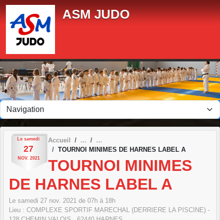
Panneau de gestion des cookies
ASM JUDO
Le
samedi
Accueil
27
TOURNOI MINIMES DE HARNES LABEL A
NOV.
2021
TOURNOI MINIMES
DE HARNES LABEL A
Le
samedi
27
nov.
2021
de 07h à 18h
Lieu :
COMPLEXE SPORTIF MARECHAL (DERRIERE LA PISCINE) -
128 CHEMIN VALOIS ,
62440
HARNES