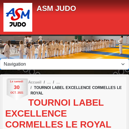
Panneau de gestion des cookies
ASM JUDO
Le
samedi
Accueil
30
TOURNOI LABEL EXCELLENCE CORMELLES LE
ROYAL
OCT.
2021
TOURNOI LABEL
EXCELLENCE
CORMELLES LE ROYAL