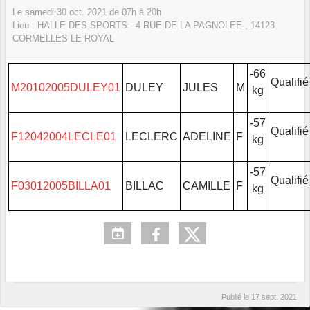
Le
samedi
30
oct.
2021
de 07h à 20h
Lieu :
HALLE DES SPORTS - 4 RUE DE LA PAGNOLEE ,
14123
CORMELLES LE ROYAL
-66
Qualifié
M20102005DULEY01
DULEY
JULES
M
kg
-57
Qualifié
F12042004LECLE01
LECLERC
ADELINE
F
kg
-57
Qualifié
F03012005BILLA01
BILLAC
CAMILLE
F
kg
Publié le
17 sept. 2021