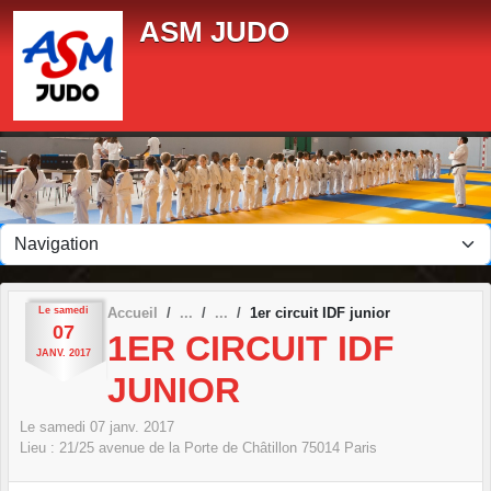
Panneau de gestion des cookies
ASM JUDO
Le
samedi
Accueil
1er circuit IDF junior
07
1ER CIRCUIT IDF
JANV.
2017
JUNIOR
Le
samedi
07
janv.
2017
Lieu :
21/25 avenue de la Porte de Châtillon
75014
Paris