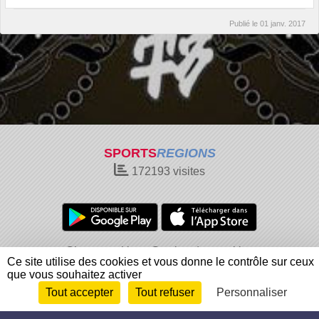
Publié le
01 janv. 2017
SPORTS
REGIONS
172193
visites
Charte cookies
Gestion des cookies
Ce site utilise des cookies et vous donne le contrôle sur ceux
Informations légales
Signaler un contenu inapproprié
que vous souhaitez activer
Tout accepter
Tout refuser
Personnaliser
Envie de participer ?
Connexion