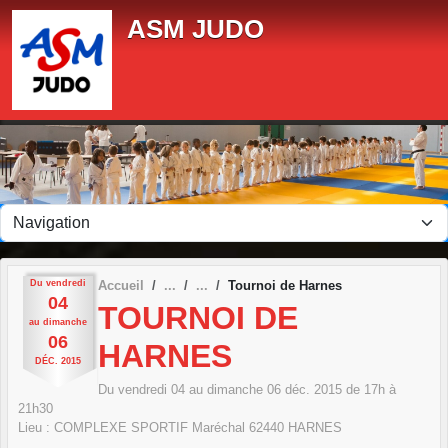
Panneau de gestion des cookies
ASM JUDO
Du
vendredi
Accueil
Tournoi de Harnes
04
TOURNOI DE
au
dimanche
06
HARNES
DÉC.
2015
Du
vendredi
04
au
dimanche
06
déc.
2015
de 17h à
21h30
Lieu :
COMPLEXE SPORTIF Maréchal
62440
HARNES