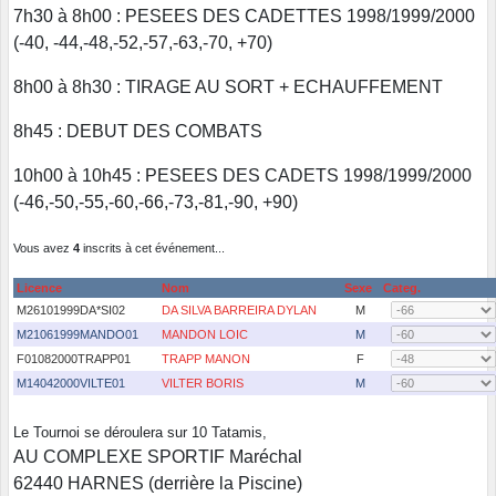
7h30 à 8h00 : PESEES DES CADETTES 1998/1999/2000
(-40, -44,-48,-52,-57,-63,-70, +70)
8h00 à 8h30 : TIRAGE AU SORT + ECHAUFFEMENT
8h45 : DEBUT DES COMBATS
10h00 à 10h45 : PESEES DES CADETS 1998/1999/2000
(-46,-50,-55,-60,-66,-73,-81,-90, +90)
Vous avez
4
inscrits à cet événement...
Licence
Nom
Sexe
Categ.
M26101999DA*SI02
DA SILVA BARREIRA DYLAN
M
M21061999MANDO01
MANDON LOIC
M
F01082000TRAPP01
TRAPP MANON
F
M14042000VILTE01
VILTER BORIS
M
Le Tournoi se déroulera sur 10 Tatamis,
AU COMPLEXE SPORTIF Maréchal
62440 HARNES (derrière la Piscine)