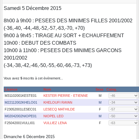
Samedi 5 Décembre 2015
8h00 à 9h00 : PESEES DES MINIMES FILLES 2001/2002
(-36,-40, -44,-48,-52,-57,-63,-70, +70)
9h00 à 9h45 : TIRAGE AU SORT + ECHAUFFEMENT
10h00 : DEBUT DES COMBATS
10h00 à 11h00 : PESEES DES MINIMES GARCONS
2001/2002
(-34,-38,-42,-46,-50,-55,-60,-66,-73, +73)
Vous avez
5
inscrits à cet événement...
Licence
Nom
Sexe
Categ.
M31102001KESTE01
KESTER PIERRE - ETIENNE
M
M22112002KHELO01
KHELOUFI RAYAN
M
F23052001LESEC01
LESECQ MATHILDE
F
M02042002NIOPE01
NIOPEL LEO
M
F25042001VULLI01
VULLIEZ LENA
F
Dimanche 6 Décembre 2015